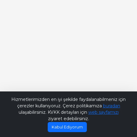
Bana Soru Sor | Ask Me
Hizmetlerimizden en iyi şekilde faydalanabilmeniz için
çerezler kullanıyoruz. Çerez politikamıza
buradan
ulaşabilirsiniz. KVKK detayları için
web sayfamızı
ziyaret edebilirsiniz.
Kabul Ediyorum