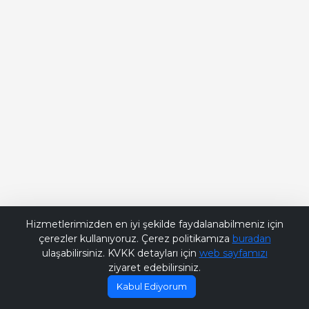
Bana Soru Sor | Ask Me
Hizmetlerimizden en iyi şekilde faydalanabilmeniz için
çerezler kullanıyoruz. Çerez politikamıza
buradan
ulaşabilirsiniz. KVKK detayları için
web sayfamızı
ziyaret edebilirsiniz.
Kabul Ediyorum