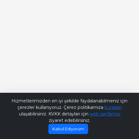
Bana Soru Sor | Ask Me
Hizmetlerimizden en iyi şekilde faydalanabilmeniz için
çerezler kullanıyoruz. Çerez politikamıza
buradan
ulaşabilirsiniz. KVKK detayları için
web sayfamızı
ziyaret edebilirsiniz.
Kabul Ediyorum