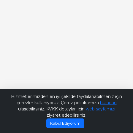
Bana Soru Sor | Ask Me
Hizmetlerimizden en iyi şekilde faydalanabilmeniz için
çerezler kullanıyoruz. Çerez politikamıza
buradan
ulaşabilirsiniz. KVKK detayları için
web sayfamızı
ziyaret edebilirsiniz.
Kabul Ediyorum