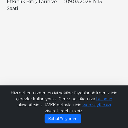
Etkinlik Bitiş Tarih ve
: 09.03.2026 17:15
Saati
Bana Soru Sor | Ask Me
Hizmetlerimizden en iyi şekilde faydalanabilmeniz için
çerezler kullanıyoruz. Çerez politikamıza
buradan
ulaşabilirsiniz. KVKK detayları için
web sayfamızı
ziyaret edebilirsiniz.
Kabul Ediyorum