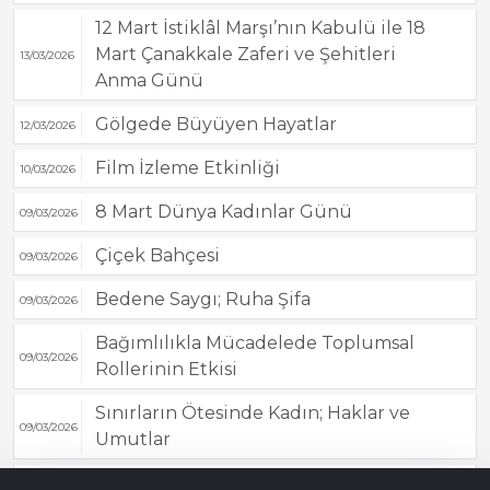
12 Mart İstiklâl Marşı’nın Kabulü ile 18
Mart Çanakkale Zaferi ve Şehitleri
13/03/2026
Anma Günü
Gölgede Büyüyen Hayatlar
12/03/2026
Film İzleme Etkinliği
10/03/2026
8 Mart Dünya Kadınlar Günü
09/03/2026
Çiçek Bahçesi
09/03/2026
Bedene Saygı; Ruha Şifa
09/03/2026
Bağımlılıkla Mücadelede Toplumsal
09/03/2026
Rollerinin Etkisi
Sınırların Ötesinde Kadın; Haklar ve
09/03/2026
Umutlar
Bana Soru Sor | Ask Me
Satranç Turnuvası
07/03/2026