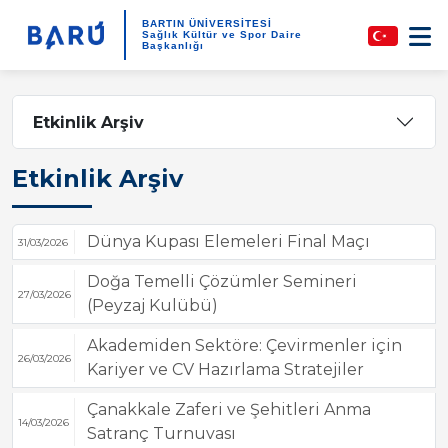
BARTIN ÜNİVERSİTESİ
Sağlık Kültür ve Spor Daire
Başkanlığı
Etkinlik Arşiv
Etkinlik Arşiv
Dünya Kupası Elemeleri Final Maçı
31/03/2026
Doğa Temelli Çözümler Semineri
27/03/2026
(Peyzaj Kulübü)
Akademiden Sektöre: Çevirmenler için
26/03/2026
Kariyer ve CV Hazırlama Stratejiler
Çanakkale Zaferi ve Şehitleri Anma
14/03/2026
Satranç Turnuvası