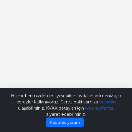
Bana Soru Sor | Ask Me
Hizmetlerimizden en iyi şekilde faydalanabilmeniz için
çerezler kullanıyoruz. Çerez politikamıza
buradan
ulaşabilirsiniz. KVKK detayları için
web sayfamızı
ziyaret edebilirsiniz.
Kabul Ediyorum