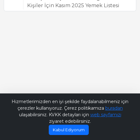
Kişiler İçin Kasım 2025 Yemek Listesi
Bana Soru Sor | Ask Me
Hizmetlerimizden en iyi şekilde faydalanabilmeniz için
çerezler kullanıyoruz. Çerez politikamıza
buradan
ulaşabilirsiniz. KVKK detayları için
web sayfamızı
ziyaret edebilirsiniz.
Kabul Ediyorum