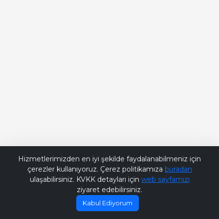
Bana Soru Sor | Ask Me
Hizmetlerimizden en iyi şekilde faydalanabilmeniz için
çerezler kullanıyoruz. Çerez politikamıza
buradan
ulaşabilirsiniz. KVKK detayları için
web sayfamızı
ziyaret edebilirsiniz.
Kabul Ediyorum