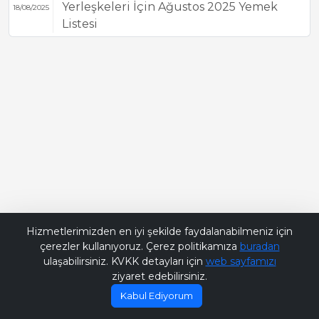
Yerleşkeleri İçin Ağustos 2025 Yemek
18/08/2025
Listesi
Bana Soru Sor | Ask Me
Hizmetlerimizden en iyi şekilde faydalanabilmeniz için
çerezler kullanıyoruz. Çerez politikamıza
buradan
ulaşabilirsiniz. KVKK detayları için
web sayfamızı
ziyaret edebilirsiniz.
Kabul Ediyorum